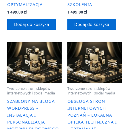
OPTYMALIZACJA
SZKOLENIA
1 499,00
zł
1 499,00
zł
Dodaj do koszyka
Dodaj do koszyka
Tworzenie stron, sklepów
Tworzenie stron, sklepów
internetowych i social media
internetowych i social media
SZABLONY NA BLOGA
OBSŁUGA STRON
WORDPRESS –
INTERNETOWYCH
INSTALACJA I
POZNAŃ – LOKALNA
PERSONALIZACJA
OPIEKA TECHNICZNA I
MOTYWU BLOGOWEGO
UTRZYMANIE