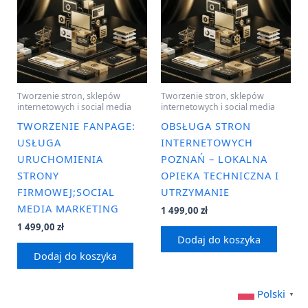
Tworzenie stron, sklepów
Tworzenie stron, sklepów
internetowych i social media
internetowych i social media
TWORZENIE FANPAGE:
OBSŁUGA STRON
USŁUGA
INTERNETOWYCH
URUCHOMIENIA
POZNAŃ – LOKALNA
STRONY
OPIEKA TECHNICZNA I
FIRMOWEJ;SOCIAL
UTRZYMANIE
MEDIA MARKETING
1 499,00
zł
1 499,00
zł
Dodaj do koszyka
Dodaj do koszyka
Polski
▼