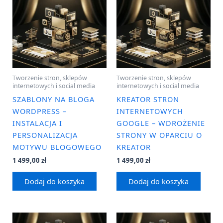
Tworzenie stron, sklepów
Tworzenie stron, sklepów
internetowych i social media
internetowych i social media
SZABLONY NA BLOGA
KREATOR STRON
WORDPRESS –
INTERNETOWYCH
INSTALACJA I
GOOGLE – WDROŻENIE
PERSONALIZACJA
STRONY W OPARCIU O
MOTYWU BLOGOWEGO
KREATOR
1 499,00
zł
1 499,00
zł
Dodaj do koszyka
Dodaj do koszyka